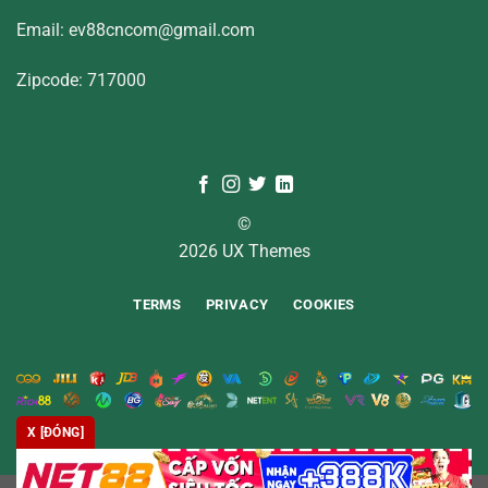
Email:
ev88cncom@gmail.com
Zipcode: 717000
©
2026 UX Themes
TERMS
PRIVACY
COOKIES
X [ĐÓNG]