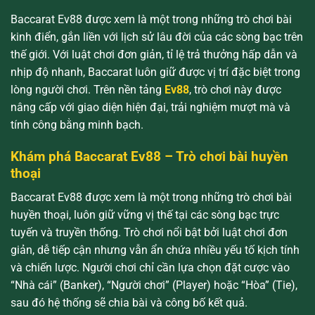
Baccarat Ev88 được xem là một trong những trò chơi bài
kinh điển, gắn liền với lịch sử lâu đời của các sòng bạc trên
thế giới. Với luật chơi đơn giản, tỉ lệ trả thưởng hấp dẫn và
nhịp độ nhanh, Baccarat luôn giữ được vị trí đặc biệt trong
lòng người chơi. Trên nền tảng
Ev88
, trò chơi này được
nâng cấp với giao diện hiện đại, trải nghiệm mượt mà và
tính công bằng minh bạch.
Khám phá Baccarat Ev88 – Trò chơi bài huyền
thoại
Baccarat Ev88 được xem là một trong những trò chơi bài
huyền thoại, luôn giữ vững vị thế tại các sòng bạc trực
tuyến và truyền thống. Trò chơi nổi bật bởi luật chơi đơn
giản, dễ tiếp cận nhưng vẫn ẩn chứa nhiều yếu tố kịch tính
và chiến lược. Người chơi chỉ cần lựa chọn đặt cược vào
“Nhà cái” (Banker), “Người chơi” (Player) hoặc “Hòa” (Tie),
sau đó hệ thống sẽ chia bài và công bố kết quả.