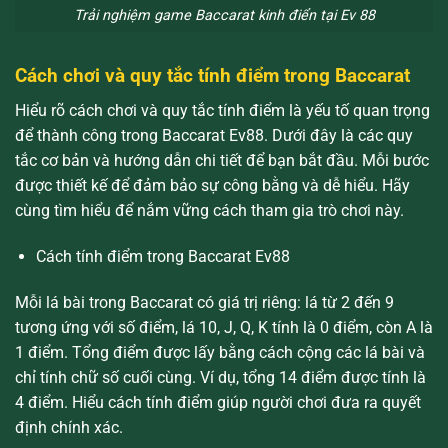
Trải nghiệm game Baccarat kinh điển tại Ev 88
Cách chơi và quy tắc tính điểm trong Baccarat
Hiểu rõ cách chơi và quy tắc tính điểm là yếu tố quan trọng
để thành công trong Baccarat Ev88. Dưới đây là các quy
tắc cơ bản và hướng dẫn chi tiết để bạn bắt đầu. Mỗi bước
được thiết kế để đảm bảo sự công bằng và dễ hiểu. Hãy
cùng tìm hiểu để nắm vững cách tham gia trò chơi này.
Cách tính điểm trong Baccarat Ev88
Mỗi lá bài trong Baccarat có giá trị riêng: lá từ 2 đến 9
tương ứng với số điểm, lá 10, J, Q, K tính là 0 điểm, còn A là
1 điểm. Tổng điểm được lấy bằng cách cộng các lá bài và
chỉ tính chữ số cuối cùng. Ví dụ, tổng 14 điểm được tính là
4 điểm. Hiểu cách tính điểm giúp người chơi đưa ra quyết
định chính xác.