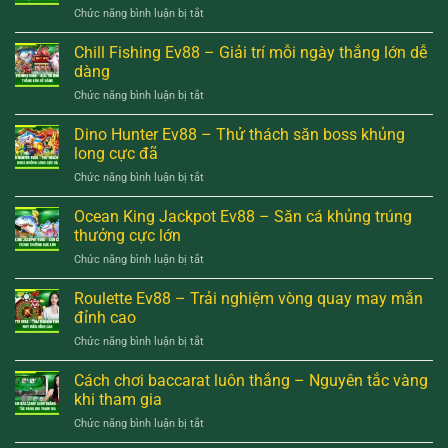
rinh
ở
Chức năng bình luận bị tắt
Jackpot
lộc
Monkey
bùng
phát
King
Chill Fishing Ev88 – Giải trí mỗi ngày thắng lớn dễ
nổ
liền
Fishing
lộc
dàng
tay
Ev88
vàng
ở
Chức năng bình luận bị tắt
–
ngập
Chill
Săn
tràn
Fishing
Dino Hunter Ev88 – Thử thách săn boss khủng
boss
Ev88
khủng
long cực đã
–
nhận
ở
Chức năng bình luận bị tắt
Giải
jackpot
Dino
trí
khổng
Hunter
Ocean King Jackpot Ev88 – Săn cá khủng trúng
mỗi
lồ
Ev88
ngày
thưởng cực lớn
–
thắng
ở
Chức năng bình luận bị tắt
Thử
lớn
Ocean
thách
dễ
King
Roulette Ev88 – Trải nghiệm vòng quay may mắn
săn
dàng
Jackpot
boss
đỉnh cao
Ev88
khủng
ở
Chức năng bình luận bị tắt
–
long
Roulette
Săn
cực
Ev88
Cách chơi baccarat luôn thắng – Nguyên tắc vàng
cá
đã
–
khủng
khi tham gia
Trải
trúng
ở
Chức năng bình luận bị tắt
nghiệm
thưởng
Cách
vòng
cực