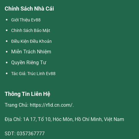
Chính Sách Nhà Cái
Giới Thiệu Ev88
Chính Sách Bảo Mật
Điều Kiện Điều Khoản
Miễn Trách Nhiệm
Quyền Riêng Tư
Tác Giả:
Trúc Linh Ev88
Thông Tin Liên Hệ
Trang Chủ:
https://rfid.cn.com/
.
Địa Chỉ: 1A 17, Tổ 10, Hóc Môn, Hồ Chí Minh, Việt Nam
SDT: 0357367777