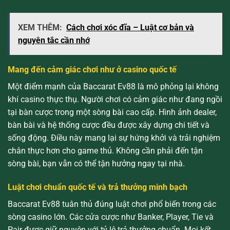
XEM THÊM:
Cách chơi xóc đĩa – Luật cơ bản và
nguyên tắc cần nhớ
Mang đến cảm giác chơi như ở casino quốc tế
Một điểm mạnh của Baccarat Ev88 là mô phỏng lại không
khí casino thực thụ. Người chơi có cảm giác như đang ngồi
tại bàn cược trong một sòng bài cao cấp. Hình ảnh dealer,
bàn bài và hệ thống cược đều được xây dựng chi tiết và
sống động. Điều này mang lại sự hứng khởi và trải nghiệm
chân thực hơn cho game thủ. Không cần phải đến tận
sòng bài, bạn vẫn có thể tận hưởng ngay tại nhà.
Luật chơi chuẩn quốc tế và trả thưởng minh bạch
Baccarat Ev88 tuân thủ đúng luật chơi phổ biến trong các
sòng casino lớn. Các cửa cược như Banker, Player, Tie và
Pair được giữ nguyên với tỷ lệ trả thưởng chuẩn. Mọi kết