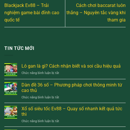
Blackjack Ev88 – Trải
Cách chơi baccarat luôn
nghiệm game bài đỉnh cao
thắng – Nguyên tắc vàng khi
quốc tế
tham gia
TIN TỨC MỚI
Lô gan là gì? Cách nhận biết và soi cầu hiệu quả
ở
Chức năng bình luận bị tắt
Lô
gan
Dàn đề 36 số – Phương pháp chơi thông minh từ
là
cao thủ
gì?
ở
Chức năng bình luận bị tắt
Cách
Dàn
nhận
đề
biết
Xổ số siêu tốc Ev88 – Quay số nhanh kết quả tức
36
và
thì
số
soi
ở
Chức năng bình luận bị tắt
–
cầu
Xổ
Phương
hiệu