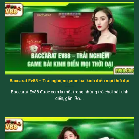
Baccarat Ev88 – Trải nghiệm game bài kinh điển mọi thời đại
Baccarat Ev88 được xem là một trong những trò chơi bài kinh
điển, gắn liền...