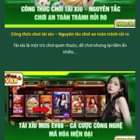
Công thức chơi tài xỉu – Nguyên tắc chơi an toàn tránh rủi ro
Tài xỉu là một trò chơi quen thuộc, dễ chơi nhưng lại tiềm ẩn
nhiều...