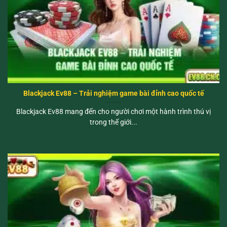
Blackjack Ev88 – Trải nghiệm game bài đỉnh cao quốc tế
Blackjack Ev88 mang đến cho người chơi một hành trình thú vị
trong thế giới...