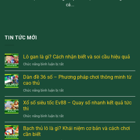
cá...
TIN TỨC MỚI
Lô gan là gì? Cách nhận biết và soi cầu hiệu quả
ở
Chức năng bình luận bị tắt
Lô
gan
Dàn đề 36 số – Phương pháp chơi thông minh từ
là
cao thủ
gì?
ở
Chức năng bình luận bị tắt
Cách
Dàn
nhận
đề
biết
Xổ số siêu tốc Ev88 – Quay số nhanh kết quả tức
36
và
thì
số
soi
ở
Chức năng bình luận bị tắt
–
cầu
Xổ
Phương
hiệu
số
Bạch thủ lô là gì? Khái niệm cơ bản và cách chơi
pháp
quả
siêu
chơi
cần biết
tốc
thông