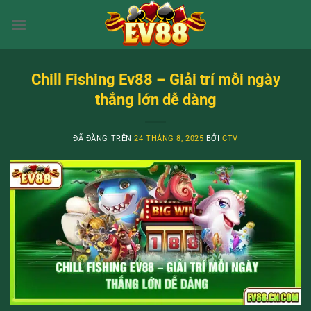
Chuyển
đến
nội
dung
Chill Fishing Ev88 – Giải trí mỗi ngày
thắng lớn dễ dàng
ĐÃ ĐĂNG TRÊN
24 THÁNG 8, 2025
BỞI
CTV