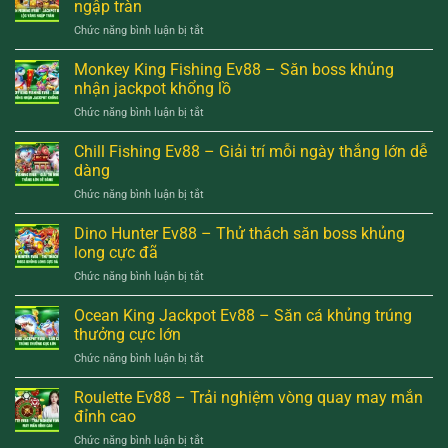
niệm
ngập tràn
tham
–
cơ
gia
ở
Chức năng bình luận bị tắt
Bắn
bản
Caishen
cá
trong
Fishing
Monkey King Fishing Ev88 – Săn boss khủng
siêu
lô
Ev88
vui
nhận jackpot khổng lồ
đề
–
rinh
ở
Chức năng bình luận bị tắt
Jackpot
lộc
Monkey
bùng
phát
King
Chill Fishing Ev88 – Giải trí mỗi ngày thắng lớn dễ
nổ
liền
Fishing
lộc
dàng
tay
Ev88
vàng
ở
Chức năng bình luận bị tắt
–
ngập
Chill
Săn
tràn
Fishing
Dino Hunter Ev88 – Thử thách săn boss khủng
boss
Ev88
khủng
long cực đã
–
nhận
ở
Chức năng bình luận bị tắt
Giải
jackpot
Dino
trí
khổng
Hunter
Ocean King Jackpot Ev88 – Săn cá khủng trúng
mỗi
lồ
Ev88
ngày
thưởng cực lớn
–
thắng
ở
Chức năng bình luận bị tắt
Thử
lớn
Ocean
thách
dễ
King
Roulette Ev88 – Trải nghiệm vòng quay may mắn
săn
dàng
Jackpot
boss
đỉnh cao
Ev88
khủng
ở
Chức năng bình luận bị tắt
–
long