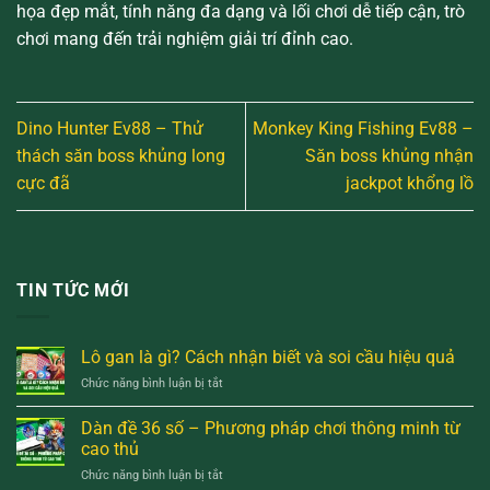
họa đẹp mắt, tính năng đa dạng và lối chơi dễ tiếp cận, trò
chơi mang đến trải nghiệm giải trí đỉnh cao.
Dino Hunter Ev88 – Thử
Monkey King Fishing Ev88 –
thách săn boss khủng long
Săn boss khủng nhận
cực đã
jackpot khổng lồ
TIN TỨC MỚI
Lô gan là gì? Cách nhận biết và soi cầu hiệu quả
ở
Chức năng bình luận bị tắt
Lô
gan
Dàn đề 36 số – Phương pháp chơi thông minh từ
là
cao thủ
gì?
ở
Chức năng bình luận bị tắt
Cách