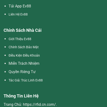
Tải App Ev88
Liên Hệ Ev88
Chính Sách Nhà Cái
Giới Thiệu Ev88
Chính Sách Bảo Mật
Điều Kiện Điều Khoản
Miễn Trách Nhiệm
Quyền Riêng Tư
Tác Giả:
Trúc Linh Ev88
Thông Tin Liên Hệ
Trang Chủ:
https://rfid.cn.com/
.