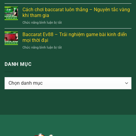
Roulette
Săn
cực
Ev88
Cách chơi baccarat luôn thắng – Nguyên tắc vàng
cá
đã
–
khủng
khi tham gia
Trải
trúng
ở
Chức năng bình luận bị tắt
nghiệm
thưởng
Cách
vòng
cực
chơi
Baccarat Ev88 – Trải nghiệm game bài kinh điển
quay
lớn
baccarat
may
mọi thời đại
luôn
mắn
ở
Chức năng bình luận bị tắt
thắng
đỉnh
Baccarat
–
cao
Ev88
Nguyên
–
DANH MỤC
tắc
Trải
vàng
nghiệm
khi
game
tham
Danh
bài
gia
mục
kinh
điển
mọi
thời
đại