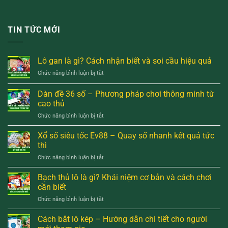
TIN TỨC MỚI
Lô gan là gì? Cách nhận biết và soi cầu hiệu quả
ở
Chức năng bình luận bị tắt
Lô
gan
Dàn đề 36 số – Phương pháp chơi thông minh từ
là
cao thủ
gì?
ở
Chức năng bình luận bị tắt
Cách
Dàn
nhận
đề
biết
Xổ số siêu tốc Ev88 – Quay số nhanh kết quả tức
36
và
thì
số
soi
ở
Chức năng bình luận bị tắt
–
cầu
Xổ
Phương
hiệu
số
Bạch thủ lô là gì? Khái niệm cơ bản và cách chơi
pháp
quả
siêu
chơi
cần biết
tốc
thông
ở
Chức năng bình luận bị tắt
Ev88
minh
Bạch
–
từ
thủ
Cách bắt lô kép – Hướng dẫn chi tiết cho người
Quay
cao
lô
số
thủ