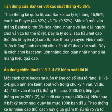
Tận dụng cửa Banker với xác suất thắng 45,86%
Theo thống kê quốc tế, cửa Banker có tỷ lệ thắng 45,86%,
cao hơn Player (44,62%) và Tie (9,52%). Mặc dù mỗi ván
thắng Banker bị trừ 5% hoa hồng, nhưng về lâu dài, người
chơi vẫn có lợi thế rõ rệt. Đây là lý do vì sao hầu hết cao
thủ đều khuyên đặt cửa Banker thường xuyên. Nếu muốn
“luôn thắng”, anh em chỉ cần kiên trì đi theo xác suất. Đây
là cách chơi baccarat luôn thắng đơn giản nhất nhưng lại
mang hiệu quả cao.
Áp dụng chiến thuật 1-3-2-4 để kiểm soát lời lỗ
Một cách chơi baccarat luôn thắng có số liệu rõ ràng là 1-3-
2-4, giúp anh em kiểm soát vốn trong chu kỳ 4 ván. Ví dụ,
đặt 100k ván đầu (1), thắng thì cược 300k (3), tiếp tục
thắng cược 200k (2), và cuối cùng cược 400k (4). Nếu thua
ở bất kỳ bước nào, quay lại mức 100k ban đầu. Theo thống
kê từ nhiều cao thủ, cách này giúp giảm thiểu rủi ro và tối