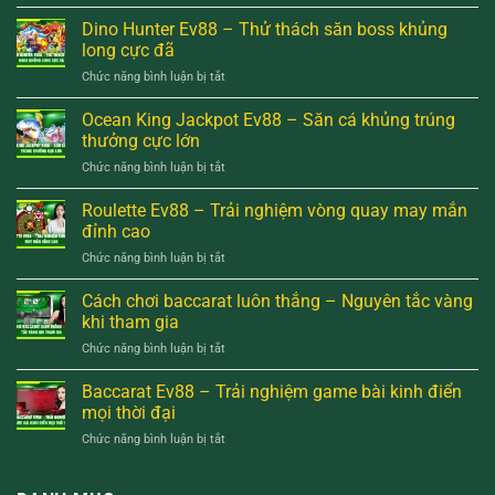
Chill
Săn
tràn
Fishing
Dino Hunter Ev88 – Thử thách săn boss khủng
boss
Ev88
khủng
long cực đã
–
nhận
ở
Chức năng bình luận bị tắt
Giải
jackpot
Dino
trí
khổng
Hunter
Ocean King Jackpot Ev88 – Săn cá khủng trúng
mỗi
lồ
Ev88
ngày
thưởng cực lớn
–
thắng
ở
Chức năng bình luận bị tắt
Thử
lớn
Ocean
thách
dễ
King
Roulette Ev88 – Trải nghiệm vòng quay may mắn
săn
dàng
Jackpot
boss
đỉnh cao
Ev88
khủng
ở
Chức năng bình luận bị tắt
–
long
Roulette
Săn
cực
Ev88
Cách chơi baccarat luôn thắng – Nguyên tắc vàng
cá
đã
–
khủng
khi tham gia
Trải
trúng
ở
Chức năng bình luận bị tắt
nghiệm
thưởng
Cách
vòng
cực
chơi
Baccarat Ev88 – Trải nghiệm game bài kinh điển
quay
lớn
baccarat
may
mọi thời đại
luôn
mắn
ở
Chức năng bình luận bị tắt
thắng
đỉnh
Baccarat
–
cao
Ev88
Nguyên
–