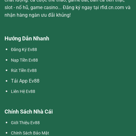
slot - nổ hũ, game casino... Đăng ký ngay tại rfid.cn.com và
nhận hàng ngàn ưu đãi khủng!
Hướng Dẫn Nhanh
Đăng Ký Ev88
Nạp Tiền Ev88
Rút Tiền Ev88
Tải App Ev88
Liên Hệ Ev88
Chính Sách Nhà Cái
Giới Thiệu Ev88
Chính Sách Bảo Mật