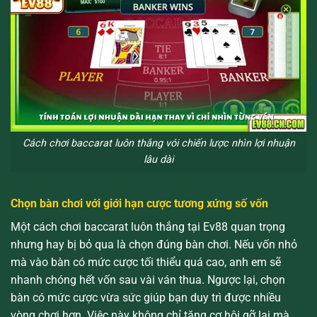
Cách chơi baccarat luôn thắng vói chiến lược nhìn lợi nhuận
lâu dài
Chọn bàn chơi với giới hạn cược tương xứng số vốn
Một cách chơi baccarat luôn thắng tại Ev88 quan trọng
nhưng hay bị bỏ qua là chọn đúng bàn chơi. Nếu vốn nhỏ
mà vào bàn có mức cược tối thiểu quá cao, anh em sẽ
nhanh chóng hết vốn sau vài ván thua. Ngược lại, chọn
bàn có mức cược vừa sức giúp bạn duy trì được nhiều
vòng chơi hơn. Việc này không chỉ tăng cơ hội gỡ lại mà