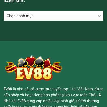
DANH MỤC
tắc
Trải
vàng
nghiệm
khi
game
tham
Danh
bài
gia
mục
kinh
điển
mọi
thời
đại
Ev88
là nhà cái cá cược trực tuyến top 1 tại Việt Nam, được
cấp phép và hoạt động hợp pháp tại khu vực toàn Châu Á.
Nhà cái Ev88 cung cấp nhiều loại hình giải trí đổi thưởng
chất lượng: cá cược thể thao, game bài, bắn cá tiền thật,