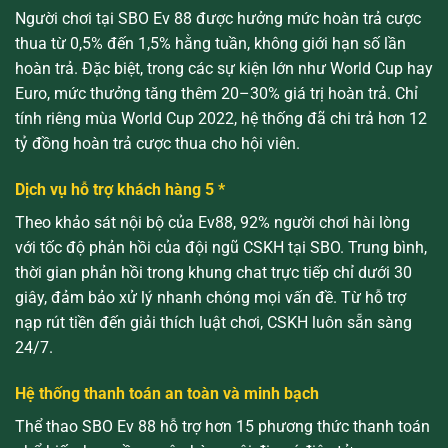
Người chơi tại SBO Ev 88 được hưởng mức hoàn trả cược
thua từ 0,5% đến 1,5% hằng tuần, không giới hạn số lần
hoàn trả. Đặc biệt, trong các sự kiện lớn như World Cup hay
Euro, mức thưởng tăng thêm 20–30% giá trị hoàn trả. Chỉ
tính riêng mùa World Cup 2022, hệ thống đã chi trả hơn 12
tỷ đồng hoàn trả cược thua cho hội viên.
Dịch vụ hỗ trợ khách hàng 5 *
Theo khảo sát nội bộ của Ev88, 92% người chơi hài lòng
với tốc độ phản hồi của đội ngũ CSKH tại SBO. Trung bình,
thời gian phản hồi trong khung chat trực tiếp chỉ dưới 30
giây, đảm bảo xử lý nhanh chóng mọi vấn đề. Từ hỗ trợ
nạp rút tiền đến giải thích luật chơi, CSKH luôn sẵn sàng
24/7.
Hệ thống thanh toán an toàn và minh bạch
Thể thao SBO Ev 88 hỗ trợ hơn 15 phương thức thanh toán