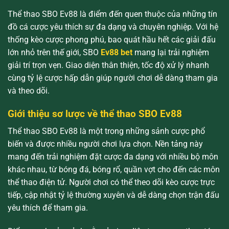
Thể thao SBO Ev88 là điểm đến quen thuộc của những tín
đồ cá cược yêu thích sự đa dạng và chuyên nghiệp. Với hệ
thống kèo cược phong phú, bao quát hầu hết các giải đấu
lớn nhỏ trên thế giới, SBO
Ev88 bet
mang lại trải nghiệm
giải trí trọn vẹn. Giao diện thân thiện, tốc độ xử lý nhanh
cùng tỷ lệ cược hấp dẫn giúp người chơi dễ dàng tham gia
và theo dõi.
Giới thiệu sơ lược về thể thao SBO Ev88
Thể thao SBO Ev88 là một trong những sảnh cược phổ
biến và được nhiều người chơi lựa chọn. Nền tảng này
mang đến trải nghiệm đặt cược đa dạng với nhiều bộ môn
khác nhau, từ bóng đá, bóng rổ, quần vợt cho đến các môn
thể thao điện tử. Người chơi có thể theo dõi kèo cược trực
tiếp, cập nhật tỷ lệ thường xuyên và dễ dàng chọn trận đấu
yêu thích để tham gia.