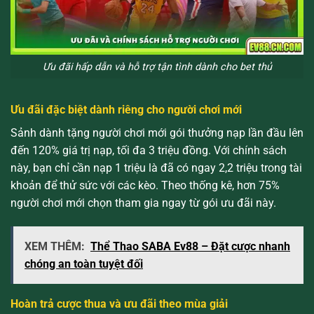
Ưu đãi hấp dẫn và hỗ trợ tận tình dành cho bet thủ
Ưu đãi đặc biệt dành riêng cho người chơi mới
Sảnh dành tặng người chơi mới gói thưởng nạp lần đầu lên
đến 120% giá trị nạp, tối đa 3 triệu đồng. Với chính sách
này, bạn chỉ cần nạp 1 triệu là đã có ngay 2,2 triệu trong tài
khoản để thử sức với các kèo. Theo thống kê, hơn 75%
người chơi mới chọn tham gia ngay từ gói ưu đãi này.
XEM THÊM:
Thể Thao SABA Ev88 – Đặt cược nhanh
chóng an toàn tuyệt đối
Hoàn trả cược thua và ưu đãi theo mùa giải