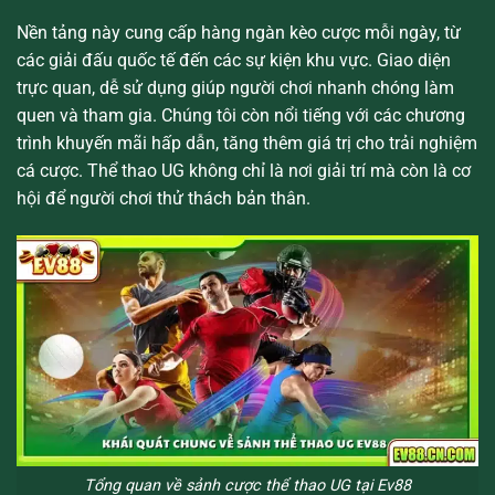
Nền tảng này cung cấp hàng ngàn kèo cược mỗi ngày, từ
các giải đấu quốc tế đến các sự kiện khu vực. Giao diện
trực quan, dễ sử dụng giúp người chơi nhanh chóng làm
quen và tham gia. Chúng tôi còn nổi tiếng với các chương
trình khuyến mãi hấp dẫn, tăng thêm giá trị cho trải nghiệm
cá cược. Thể thao UG không chỉ là nơi giải trí mà còn là cơ
hội để người chơi thử thách bản thân.
Tổng quan về sảnh cược thể thao UG tại Ev88