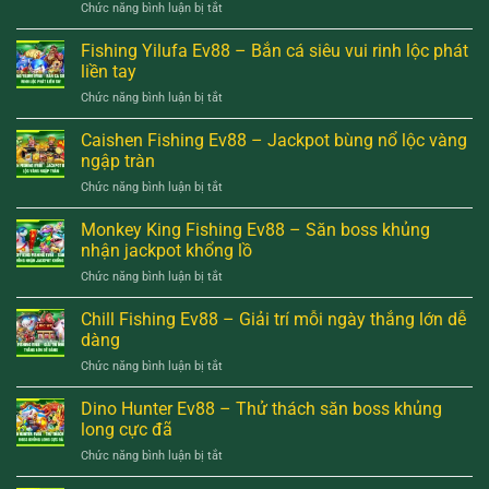
ở
Chức năng bình luận bị tắt
–
và
Xỉu
Hướng
cách
chủ
Fishing Yilufa Ev88 – Bắn cá siêu vui rinh lộc phát
dẫn
chơi
là
chi
liền tay
cần
gì?
tiết
biết
ở
Chức năng bình luận bị tắt
Tìm
cho
Fishing
hiểu
người
Yilufa
Caishen Fishing Ev88 – Jackpot bùng nổ lộc vàng
khái
mới
Ev88
niệm
ngập tràn
tham
–
cơ
gia
ở
Chức năng bình luận bị tắt
Bắn
bản
Caishen
cá
trong
Fishing
Monkey King Fishing Ev88 – Săn boss khủng
siêu
lô
Ev88
vui
nhận jackpot khổng lồ
đề
–
rinh
ở
Chức năng bình luận bị tắt
Jackpot
lộc
Monkey
bùng
phát
King
Chill Fishing Ev88 – Giải trí mỗi ngày thắng lớn dễ
nổ
liền
Fishing
lộc
dàng
tay
Ev88
vàng
ở
Chức năng bình luận bị tắt
–
ngập
Chill
Săn
tràn
Fishing
Dino Hunter Ev88 – Thử thách săn boss khủng
boss
Ev88
khủng
long cực đã
–
nhận
ở
Chức năng bình luận bị tắt
Giải
jackpot
Dino
trí
khổng