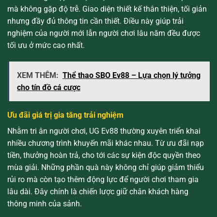
mà không gặp độ trễ. Giao diện thiết kế thân thiện, tối giản
nhưng đầy đủ thông tin cần thiết. Điều này giúp trải
nghiệm của người mới lẫn người chơi lâu năm đều được
tối ưu ở mức cao nhất.
XEM THÊM:
Thể thao SBO Ev88 – Lựa chọn lý tưởng
cho tín đồ cá cược
Ưu đãi giá trị gia tăng trải nghiệm
Nhằm tri ân người chơi, UG Ev88 thường xuyên triển khai
nhiều chương trình khuyến mãi khác nhau. Từ ưu đãi nạp
tiền, thưởng hoàn trả, cho tới các sự kiện độc quyền theo
mùa giải. Những phần quà này không chỉ giúp giảm thiểu
rủi ro mà còn tạo thêm động lực để người chơi tham gia
lâu dài. Đây chính là chiến lược giữ chân khách hàng
thông minh của sảnh.