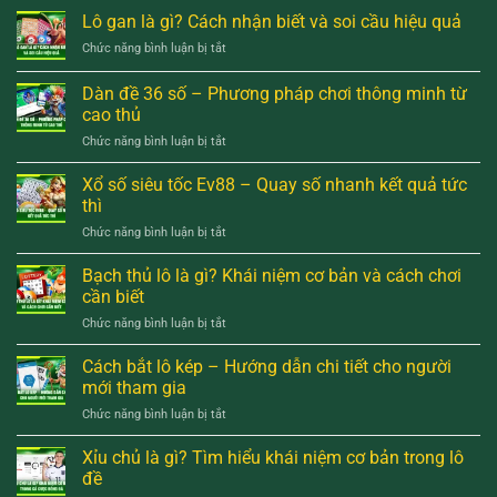
Lô gan là gì? Cách nhận biết và soi cầu hiệu quả
ở
Chức năng bình luận bị tắt
Lô
gan
Dàn đề 36 số – Phương pháp chơi thông minh từ
là
cao thủ
gì?
ở
Chức năng bình luận bị tắt
Cách
Dàn
nhận
đề
biết
Xổ số siêu tốc Ev88 – Quay số nhanh kết quả tức
36
và
thì
số
soi
ở
Chức năng bình luận bị tắt
–
cầu
Xổ
Phương
hiệu
số
Bạch thủ lô là gì? Khái niệm cơ bản và cách chơi
pháp
quả
siêu
chơi
cần biết
tốc
thông
ở
Chức năng bình luận bị tắt
Ev88
minh
Bạch
–
từ
thủ
Cách bắt lô kép – Hướng dẫn chi tiết cho người
Quay
cao
lô
số
mới tham gia
thủ
là
nhanh
ở
Chức năng bình luận bị tắt
gì?
kết
Cách
Khái
quả
bắt
Xỉu chủ là gì? Tìm hiểu khái niệm cơ bản trong lô
niệm
tức
lô
cơ
đề
thì
kép
bản