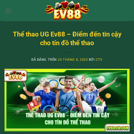
Chuyển
đến
nội
dung
Thể thao UG Ev88 – Điểm đến tin cậy
cho tín đồ thể thao
ĐÃ ĐĂNG TRÊN
24 THÁNG 8, 2025
BỞI
CTV